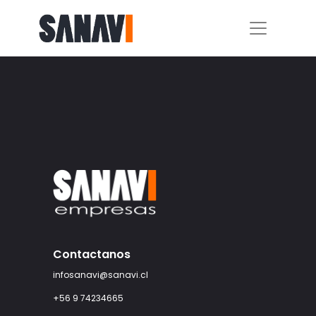
Contactanos
infosanavi@sanavi.cl
+56 9 74234665