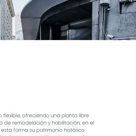
 flexible, ofreciendo una planta libre
 de remodelación y habilitación, en el
esta forma su patrimonio histórico.