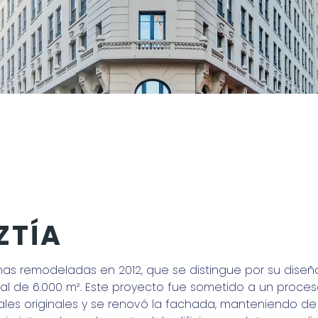
ZTÍA
cinas remodeladas en 2012, que se distingue por su diseño
al de 6.000 m². Este proyecto fue sometido a un proceso
les originales y se renovó la fachada, manteniendo de 