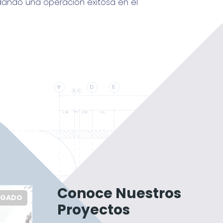
lidando una operación exitosa en el
Conoce Nuestros
EGADO
ENTREGADO
Proyectos