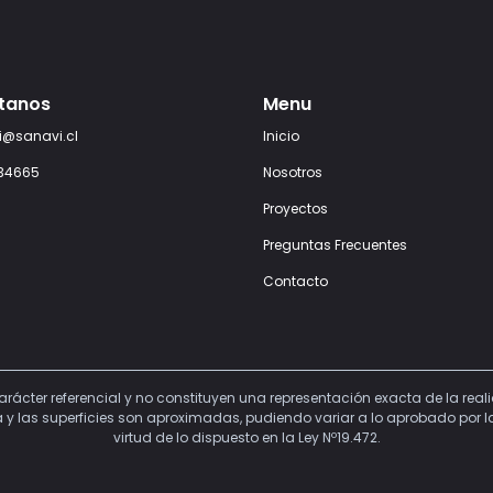
tanos
Menu
i@sanavi.cl
Inicio
34665
Nosotros
Proyectos
Preguntas Frecuentes
Contacto
arácter referencial y no constituyen una representación exacta de la rea
y las superficies son aproximadas, pudiendo variar a lo aprobado por la 
virtud de lo dispuesto en la Ley Nº19.472.